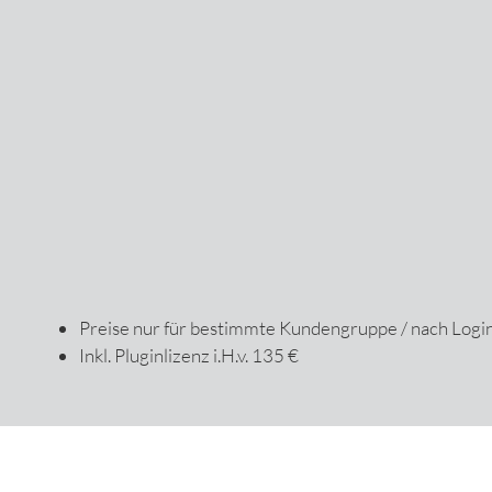
Preise nur für bestimmte Kundengruppe / nach Logi
Inkl. Pluginlizenz i.H.v. 135 €