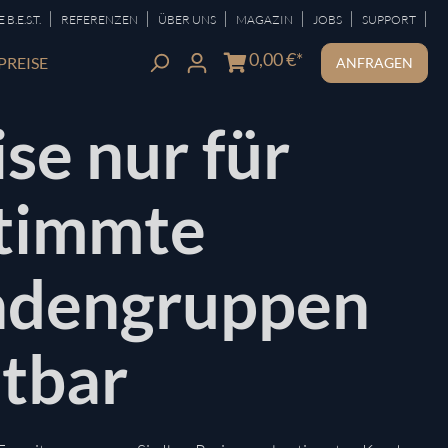
|
|
|
|
|
|
B.E.S.T.
REFERENZEN
ÜBER UNS
MAGAZIN
JOBS
SUPPORT
0,00 €*
PREISE
ANFRAGEN
ise nur für
timmte
dengruppen
htbar