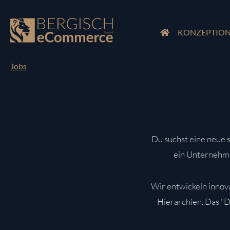
m Hauptinhalt springen
Zur Suche springen
Zur Hauptnavigation springen
KONZEPTIO
Jobs
Du suchst eine neue
ein Unternehme
Wir entwickeln innova
Hierarchien. Das "D