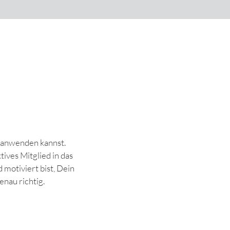
d anwenden kannst.
tives Mitglied in das
motiviert bist, Dein
enau richtig.