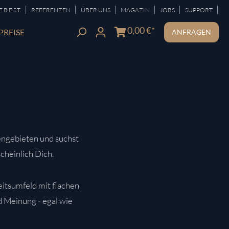
|
|
|
|
|
|
B.E.S.T.
REFERENZEN
ÜBER UNS
MAGAZIN
JOBS
SUPPORT
0,00 €*
PREISE
ANFRAGEN
ngebieten und suchst
cheinlich Dich.
eitsumfeld mit flachen
d Meinung - egal wie