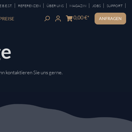
|
|
|
|
|
|
B.E.S.T.
REFERENZEN
ÜBER UNS
MAGAZIN
JOBS
SUPPORT
0,00 €*
PREISE
ANFRAGEN
ge
nn kontaktieren Sie uns gerne.