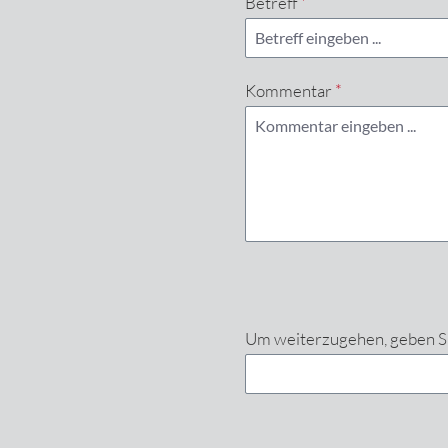
Betreff
*
Kommentar
*
Um weiterzugehen, geben Si