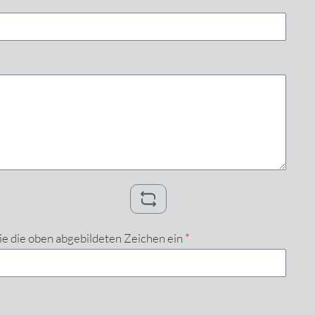
e die oben abgebildeten Zeichen ein
*