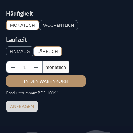
auswählen
Häufigkeit
MONATLICH
WÖCHENTLICH
auswählen
Laufzeit
EINMALIG
JÄHRLICH
Produkt Anzahl: Gib den gewünschten Wert ein
monatlich
IN DEN WARENKORB
Produktnummer:
BEC-10091.1
ANFRAGEN