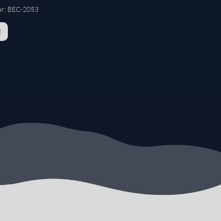
r:
BEC-2053
N