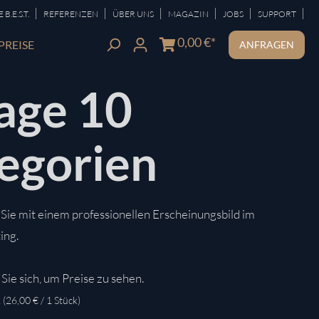
|
|
|
|
|
|
B.E.S.T.
REFERENZEN
ÜBER UNS
MAGAZIN
JOBS
SUPPORT
0,00 €*
PREISE
ANFRAGEN
age 10
egorien
ie mit einem professionellen Erscheinungsbild im
ing.
Sie sich, um Preise zu sehen.
k
(26,00 € / 1 Stück)